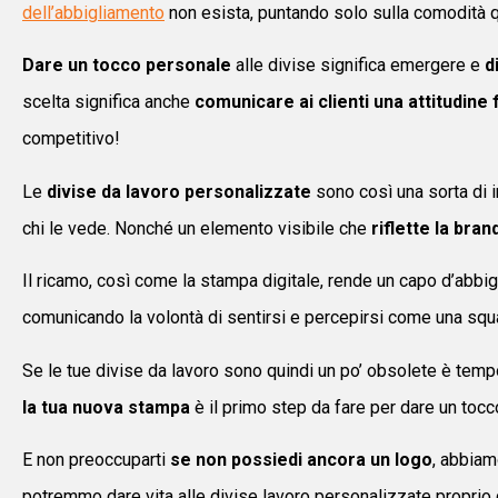
dell’abbigliamento
non esista, puntando solo sulla comodità qu
Dare un tocco personale
alle divise significa emergere e
d
scelta significa anche
comunicare ai clienti una attitudine
competitivo!
Le
divise da lavoro personalizzate
sono così una sorta di 
chi le vede. Nonché un elemento visibile che
riflette la bran
Il ricamo, così come la stampa digitale, rende un capo d’abb
comunicando la volontà di sentirsi e percepirsi come una squa
Se le tue divise da lavoro sono quindi un po’ obsolete è tempo
la tua nuova stampa
è il primo step da fare per dare un tocco
E non preoccuparti
se non possiedi ancora un logo
, abbiam
potremmo dare vita alle divise lavoro personalizzate propri