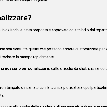
nalizzare?
 in azienda, è stata proposta e approvata dai titolari o dal repar
isa non rientri tra quelle che possono essere customizzate per vi
di rovinare la stampa rapidamente.
ro si possono personalizzare:
dalle giacche da chef, passando pe
re stampato o ricamato con la tecnica più adatta a quel particol
ta.
passare alla scelta della
tipologia di stampa più adatta a crear