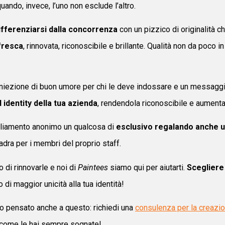
ando, invece, l’uno non esclude l’altro.
ifferenziarsi dalla concorrenza
con un pizzico di originalità c
 fresca
, rinnovata, riconoscibile e brillante. Qualità non da poco 
iniezione di buon umore per chi le deve indossare e un messaggio
d identity della tua azienda
, rendendola riconoscibile e aument
igliamento anonimo un qualcosa di
esclusivo regalando anche 
dra per i membri del proprio staff.
 di rinnovarle e noi di
Paintees
siamo qui per aiutarti.
Scegliere 
 di maggior unicità alla tua identità!
o pensato anche a questo: richiedi una
consulenza per la creazio
o come le hai sempre sognate!