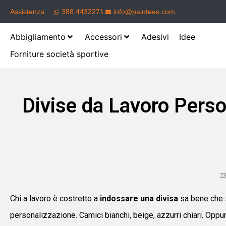
Assistenza:
388.4432271
info@paintees.com
Abbigliamento
Accessori
Adesivi
Idee
Forniture società sportive
Divise da Lavoro Perso
2
Chi a lavoro è costretto a
indossare una divisa
sa bene che s
personalizzazione. Camici bianchi, beige, azzurri chiari. Opp