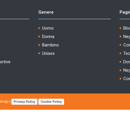
Genere
Pagi
Uomo
Blo
Donna
Ne
Bambino
Con
Unisex
Tec
ortive
Dom
Neg
Con
temap
|
Privacy Policy
Cookie Policy