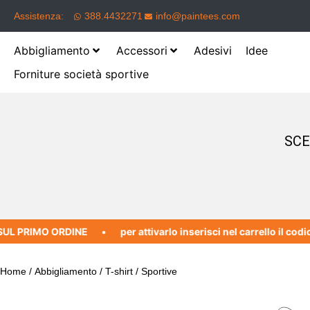
Assistenza:
388.4432271
info@paintees.com
Abbigliamento
Accessori
Adesivi
Idee
Forniture società sportive
SCE
 PRIMO ORDINE
per attivarlo inserisci nel carrello il codic
Home
/
Abbigliamento
/
T-shirt
/ Sportive