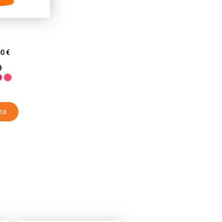
00
€
za