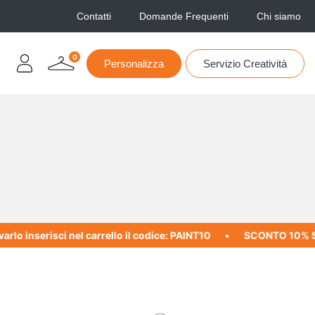
Contatti
Domande Frequenti
Chi siamo
0
Personalizza
Servizio Creatività
rlo inserisci nel carrello il codice: PAINT10
SCONTO 10% SUL