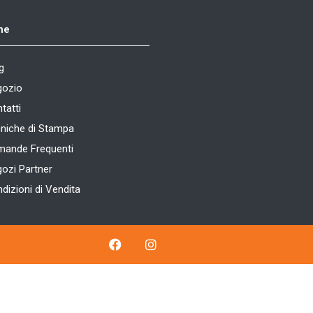
ne
g
gozio
tatti
niche di Stampa
ande Frequenti
ozi Partner
dizioni di Vendita