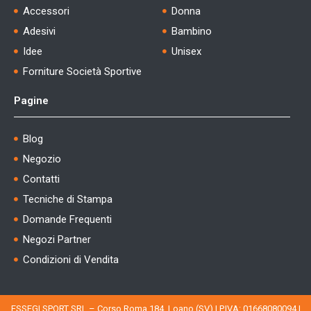
Accessori
Donna
Adesivi
Bambino
Idee
Unisex
Forniture Società Sportive
Pagine
Blog
Negozio
Contatti
Tecniche di Stampa
Domande Frequenti
Negozi Partner
Condizioni di Vendita
ESSEGI SPORT SRL – Corso Roma 184, Loano (SV) | P.IVA: 01668080094 |