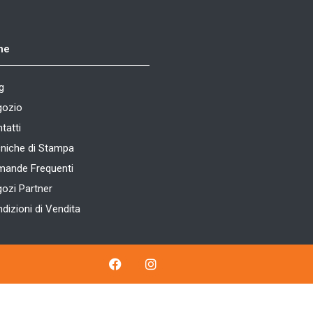
ne
g
gozio
tatti
niche di Stampa
ande Frequenti
ozi Partner
dizioni di Vendita