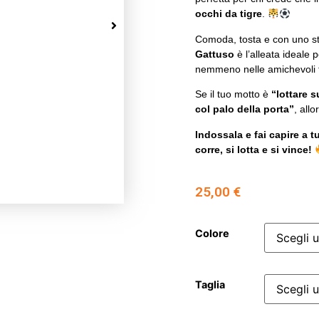
occhi da tigre
.
Comoda, tosta e con uno st
Gattuso
è l’alleata ideale 
nemmeno nelle amichevoli t
Se il tuo motto è
“lottare 
col palo della porta”
, all
Indossala e fai capire a 
corre, si lotta e si vince!
25,00
€
Colore
Taglia