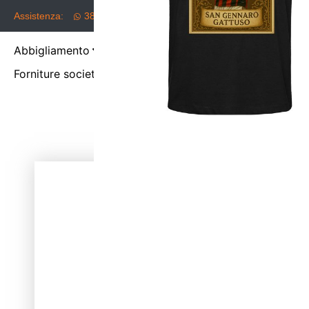
Assistenza:
388.4432271
info@paintees.com
Abbigliamento
Accessori
Adesivi
Idee
Forniture società sportive