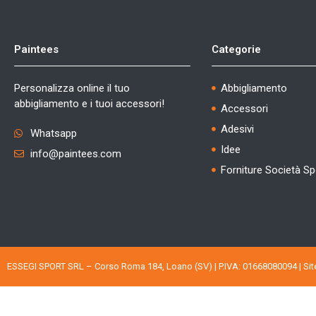
Paintees
Categorie
Personalizza online il tuo
Abbigliamento
abbigliamento e i tuoi accessori!
Accessori
Adesivi
Whatsapp
Idee
info@paintees.com
Forniture Società Sp
ESSEGI SPORT SRL – Corso Roma 184, Loano (SV) | P.IVA: 01668080094 |
Si