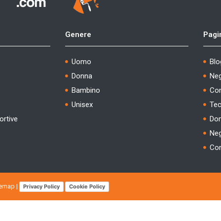
Genere
Pagi
Uomo
Blo
Donna
Ne
Bambino
Con
Unisex
Tec
ortive
Dom
Neg
Con
temap
|
Privacy Policy
Cookie Policy