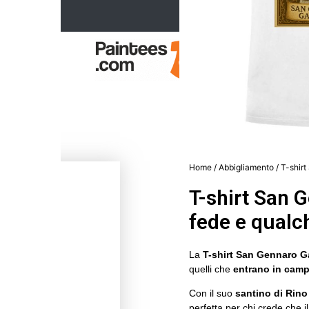
Home
/
Abbigliamento
/ T-shirt
T-shirt San G
fede e qualc
La
T-shirt San Gennaro G
quelli che
entrano in camp
Con il suo
santino di Rino
perfetta per chi crede che 