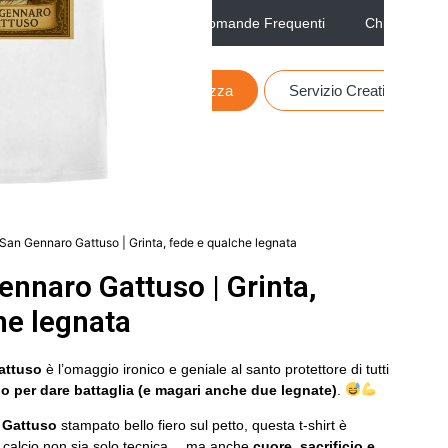
Contatti
Domande Frequenti
Chi siamo
0
Personalizza
Servizio Creatività
 San Gennaro Gattuso | Grinta, fede e qualche legnata
ennaro Gattuso | Grinta,
he legnata
attuso
è l’omaggio ironico e geniale al santo protettore di tutti
o per dare battaglia (e magari anche due legnate)
.
 Gattuso
stampato bello fiero sul petto, questa t-shirt è
il calcio non sia solo tecnica… ma anche
cuore, sacrificio e