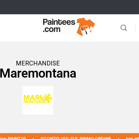
MERCHANDISE
Maremontana
e: PAINT10
SCONTO 10% SUL PRIMO ORDINE
per attiva