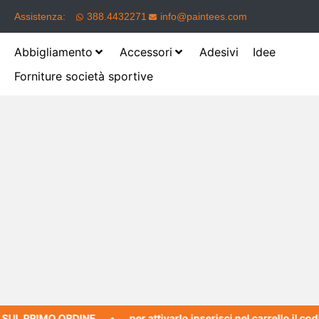
Assistenza:
388.4432271
info@paintees.com
Abbigliamento
Accessori
Adesivi
Idee
Forniture società sportive
L PRIMO ORDINE
per attivarlo inserisci nel carrello il codic