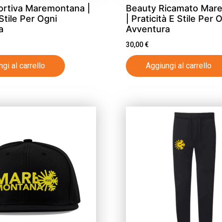
ortiva Maremontana |
Beauty Ricamato Mar
Stile Per Ogni
| Praticità E Stile Per 
a
Avventura
30,00
€
gi al carrello
Aggiungi al carrello